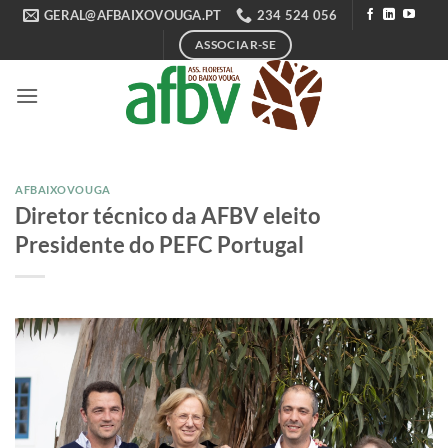
Skip
GERAL@AFBAIXOVOUGA.PT
234 524 056
to
ASSOCIAR-SE
content
AFBAIXOVOUGA
Diretor técnico da AFBV eleito
Presidente do PEFC Portugal