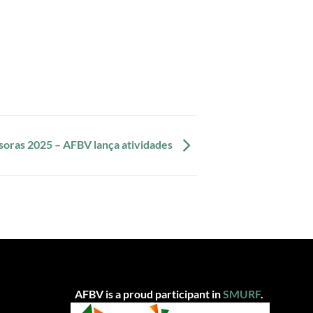
soras 2025 – AFBV lança atividades
AFBV is a proud participant in
SMUR
F
.