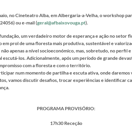
io, no Cineteatro Alba, em Albergaria-a-Velha, o workshop para
524056) ou e-mail (
geral@afbaixovouga.pt
).
fundação, um verdadeiro motor de esperança e ação no setor flo
 em prol de uma floresta mais produtiva, sustentável e valoriza
ão apenas a nível socioeconómico, mas, sobretudo, no perfil e 
l escutá-los
. Adicionalmente, após um período de grande devast
ompromisso com a floresta e com o território.
ticipar num momento de partilha e escuta ativa, onde daremos v
os, vamos discutir desafios, trocar experiências e identificar 
ança.
PROGRAMA PROVISÓRIO:
17h30 Receção