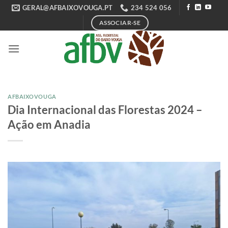
Skip
GERAL@AFBAIXOVOUGA.PT
234 524 056
to
ASSOCIAR-SE
content
AFBAIXOVOUGA
Dia Internacional das Florestas 2024 –
Ação em Anadia