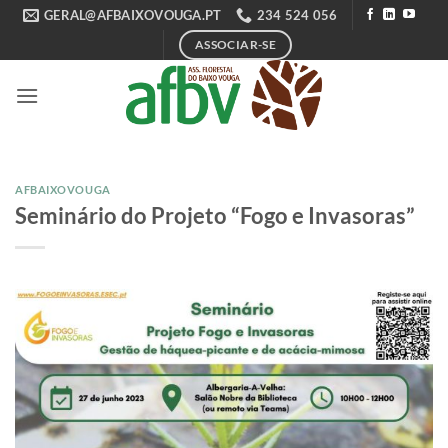
Skip
GERAL@AFBAIXOVOUGA.PT
234 524 056
to
ASSOCIAR-SE
content
AFBAIXOVOUGA
Seminário do Projeto “Fogo e Invasoras”