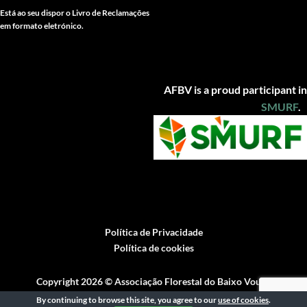
Está ao seu dispor o Livro de Reclamações
em formato eletrónico.
AFBV is a proud participant in
SMUR
F
.
Política de Privacidade
Política de cookies
Copyright 2026 ©
Associação Florestal do Baixo Vouga
Powered by
Ficta Design
By continuing to browse this site, you agree to our
use of cookies
.