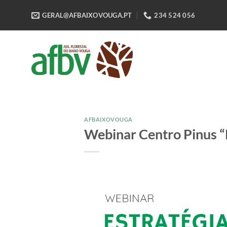
Skip
GERAL@AFBAIXOVOUGA.PT
234 524 056
to
content
AFBAIXOVOUGA
Webinar Centro Pinus “