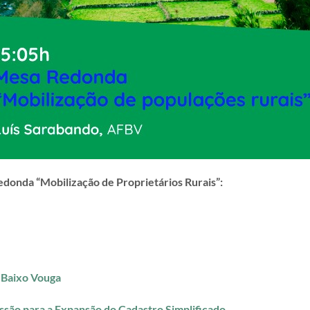
donda “Mobilização de Proprietários Rurais”:
o Baixo Vouga
ssão para a Expansão do Cadastro Simplificado