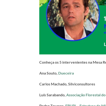
Conheça os 5 intervenientes na Mesa Re
Ana Souto,
Dueceira
Carlos Machado, Silviconsultores
Luís Sarabando,
Associação Florestal d
Pedro Tavares,
EBUPi – Estrutura de Mi