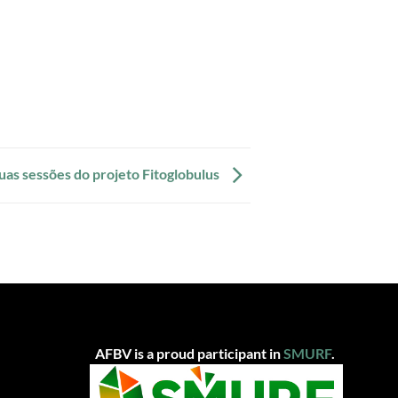
uas sessões do projeto Fitoglobulus
AFBV is a proud participant in
SMUR
F
.